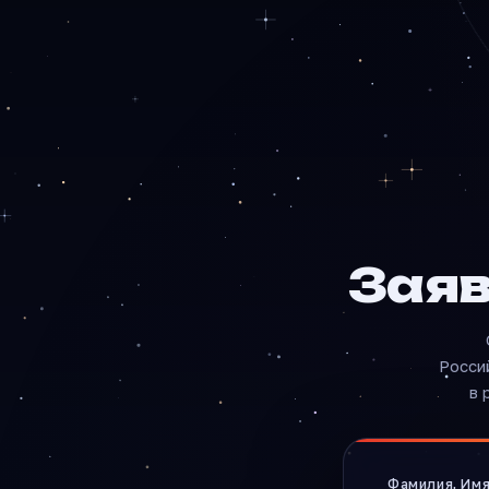
Заяв
Росси
в 
Фамилия, Им