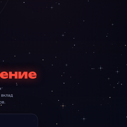
ление
н
 вклад
ов.